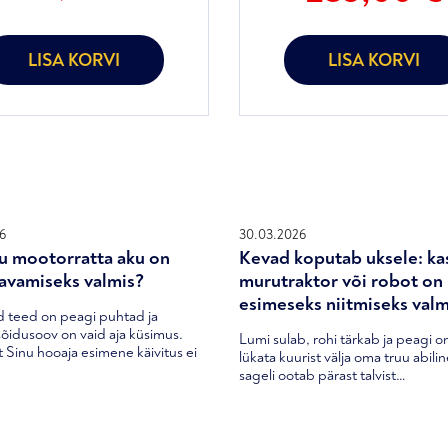
d
hind
hind
on:
oli:
,00 €.
195,00 €.
341,00 €.
LISA KORVI
LISA KORVI
6
30.03.2026
u mootorratta aku on
Kevad koputab uksele: ka
avamiseks valmis?
murutraktor või robot on
esimeseks niitmiseks valm
 teed on peagi puhtad ja
õidusoov on vaid aja küsimus.
Lumi sulab, rohi tärkab ja peagi o
t Sinu hooaja esimene käivitus ei
lükata kuurist välja oma truu abili
sageli ootab pärast talvist…