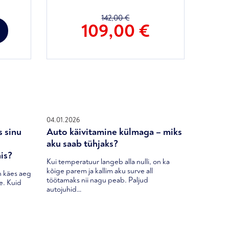
hind
on:
142,00
€
Algne
Prae
109,00
€
285,00 €.
hind
hind
oli:
on:
142,00 €.
109,0
04.01.2026
s sinu
Auto käivitamine külmaga – miks
aku saab tühjaks?
is?
Kui temperatuur langeb alla nulli, on ka
kõige parem ja kallim aku surve all
n käes aeg
töötamaks nii nagu peab. Paljud
ne. Kuid
autojuhid…