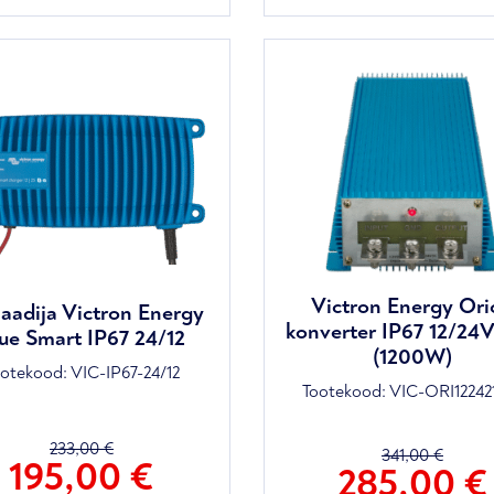
Victron Energy Ori
aadija Victron Energy
konverter IP67 12/24
ue Smart IP67 24/12
(1200W)
ootekood:
VIC-IP67-24/12
Tootekood:
VIC-ORI12242
233,00
€
341,00
€
ne
Praegune
195,00
€
Algne
285,00
€