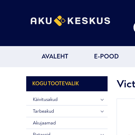
AVALEHT
E-POOD
Vic
KOGU TOOTEVALIK
Käivitusakud
Tarbeakud
Akujaamad
Patareid