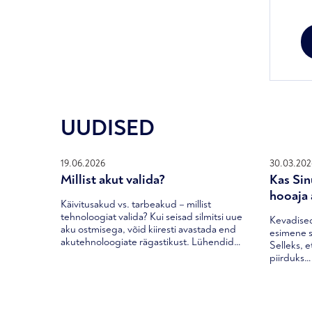
hin
oli:
233
UUDISED
19.06.2026
30.03.202
Millist akut valida?
Kas Sin
hooaja 
Käivitusakud vs. tarbeakud – millist
tehnoloogiat valida? Kui seisad silmitsi uue
Kevadised
aku ostmisega, võid kiiresti avastada end
esimene s
akutehnoloogiate rägastikust. Lühendid…
Selleks, e
piirduks…