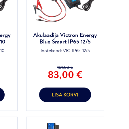
nergy
Akulaadija Victron Energy
/10
Blue Smart IP65 12/5
/10
Tootekood:
VIC-IP65-12/5
101,00
€
Praegune
Algne
Prae
83,00
€
hind
hind
hind
on:
oli:
on:
121,00 €.
101,00 €.
83,00
LISA KORVI