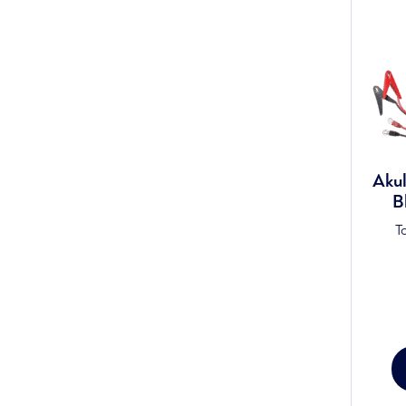
Akul
B
T
Alg
hin
oli:
142