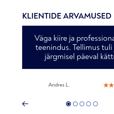
KLIENTIDE ARVAMUSED
Väga kiire ja profession
teenindus. Tellimus tuli
järgmisel päeval kätt
Andres L.
Katrin M.
Martin K.
Helena T.
Raivo P.
1
2
3
4
5