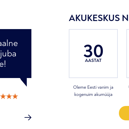
AKUKESKUS N
aalne
30
 juba
AASTAT
e!
Oleme Eesti vanim ja
kogenuim akumüüja