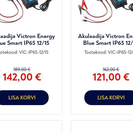
aadija Victron Energy
Akulaadija Victron E
ue Smart IP65 12/15
Blue Smart IP65 12
ootekood:
VIC-IP65-12/15
Tootekood:
VIC-IP65-12
189,00
€
162,00
€
ne
Praegune
Algne
142,00
€
121,00
€
d
hind
hind
on:
oli:
,00 €.
142,00 €.
162,00 €.
LISA KORVI
LISA KORVI