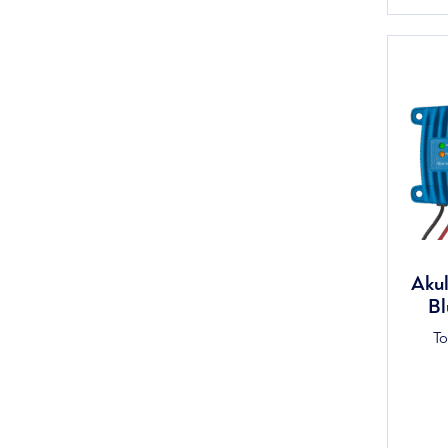
Akul
Bl
T
Alg