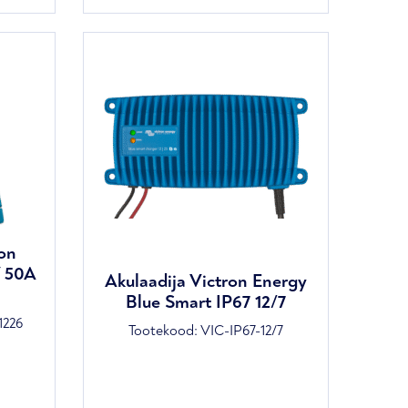
on
V 50A
Akulaadija Victron Energy
Blue Smart IP67 12/7
1226
Tootekood:
VIC-IP67-12/7
Praegune