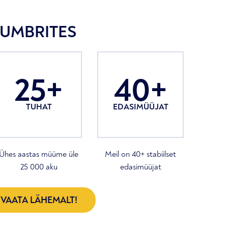
UMBRITES
25+
40+
TUHAT
EDASIMÜÜJAT
Ühes aastas müüme üle
Meil on 40+ stabiilset
25 000 aku
edasimüüjat
VAATA LÄHEMALT!