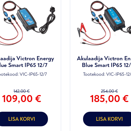
aadija Victron Energy
Akulaadija Victron E
lue Smart IP65 12/7
Blue Smart IP65 12
ootekood:
VIC-IP65-12/7
Tootekood:
VIC-IP65-12
142,00
€
254,00
€
ne
Praegune
Algne
109,00
€
185,00
€
d
hind
hind
on:
oli:
,00 €.
109,00 €.
254,00 €.
LISA KORVI
LISA KORVI