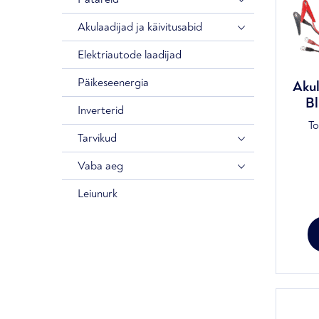
Akulaadijad ja käivitusabid
Elektriautode laadijad
Päikeseenergia
Akul
Bl
Inverterid
T
Tarvikud
Vaba aeg
Alg
hin
Leiunurk
oli:
189