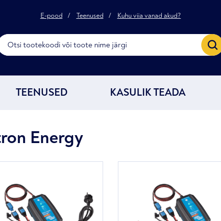
E-pood
Teenused
Kuhu viia vanad akud?
TEENUSED
KASULIK TEADA
tron Energy