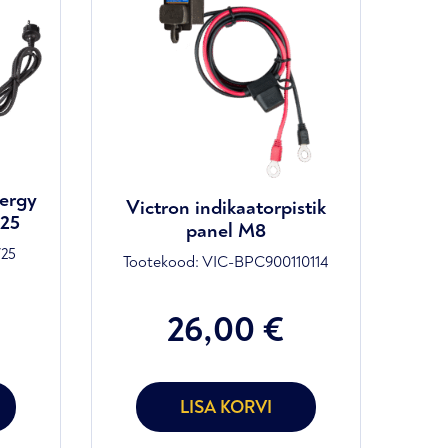
nergy
Victron indikaatorpistik
/25
panel M8
/25
Tootekood:
VIC-BPC900110114
26,00
€
Praegune
hind
on:
185,00 €.
LISA KORVI