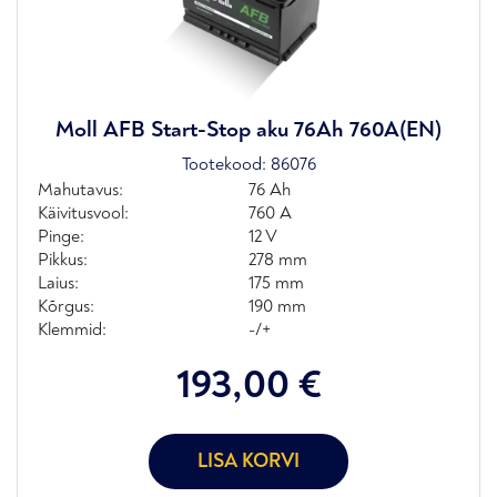
Moll AFB Start-Stop aku 76Ah 760A(EN)
Tootekood:
86076
Mahutavus:
76 Ah
Käivitusvool:
760 A
Pinge:
12 V
Pikkus:
278 mm
Laius:
175 mm
Kõrgus:
190 mm
Klemmid:
-/+
193,00
€
LISA KORVI