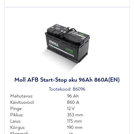
Moll AFB Start-Stop aku 96Ah 860A(EN)
Tootekood:
86096
Mahutavus:
96 Ah
Käivitusvool:
860 A
Pinge:
12 V
Pikkus:
353 mm
Laius:
175 mm
Kõrgus:
190 mm
Klemmid:
-/+