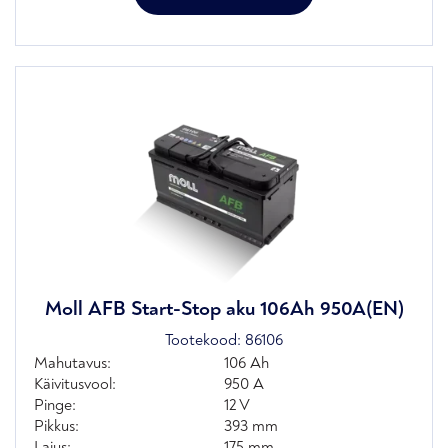
Moll AFB Start-Stop aku 106Ah 950A(EN)
Tootekood:
86106
Mahutavus:
106 Ah
Käivitusvool:
950 A
Pinge:
12 V
Pikkus:
393 mm
Laius:
175 mm