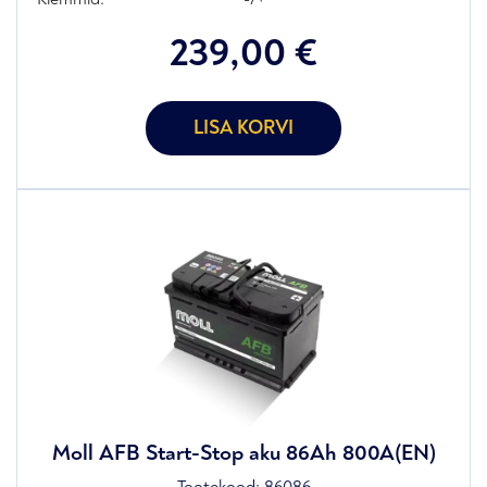
239,00
€
LISA KORVI
Moll AFB Start-Stop aku 86Ah 800A(EN)
Tootekood:
86086