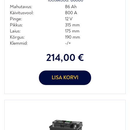
Mahutavus:
86 Ah
Käivitusvool:
800 A
Pinge:
12 V
Pikkus:
315 mm
Laius:
175 mm
Kõrgus:
190 mm
Klemmid:
-/+
214,00
€
LISA KORVI