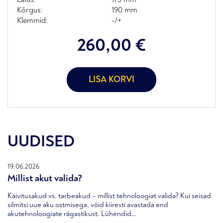
Kõrgus:
190 mm
Klemmid:
-/+
260,00
€
LISA KORVI
UUDISED
19.06.2026
Millist akut valida?
Käivitusakud vs. tarbeakud – millist tehnoloogiat valida? Kui seisad
silmitsi uue aku ostmisega, võid kiiresti avastada end
akutehnoloogiate rägastikust. Lühendid…