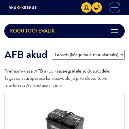
KOGU TOOTEVALIK
AFB akud
Premium-klassi AFB akud kaasaegsetele sõiduautodele.
Tagavad suurepärase käivitusvoolu ja pika eluea. Tutvu
toodetega Akukeskuse e-poes!