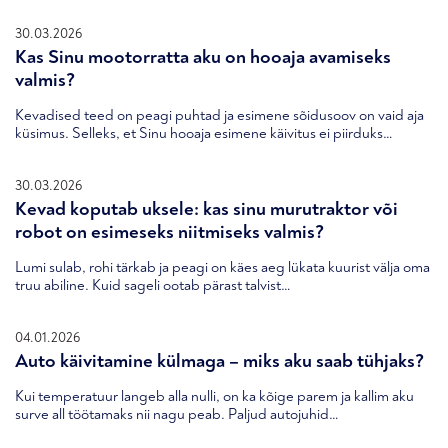
30.03.2026
Kas Sinu mootorratta aku on hooaja avamiseks
valmis?
Kevadised teed on peagi puhtad ja esimene sõidusoov on vaid aja
küsimus. Selleks, et Sinu hooaja esimene käivitus ei piirduks…
30.03.2026
Kevad koputab uksele: kas sinu murutraktor või
robot on esimeseks niitmiseks valmis?
Lumi sulab, rohi tärkab ja peagi on käes aeg lükata kuurist välja oma
truu abiline. Kuid sageli ootab pärast talvist…
04.01.2026
Auto käivitamine külmaga – miks aku saab tühjaks?
Kui temperatuur langeb alla nulli, on ka kõige parem ja kallim aku
surve all töötamaks nii nagu peab. Paljud autojuhid…