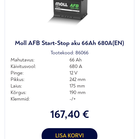
Moll AFB Start-Stop aku 66Ah 680A(EN)
Tootekood:
86066
Mahutavus:
66 Ah
Käivitusvool:
680 A
Pinge:
12 V
Pikkus:
242 mm
Laius:
175 mm
Kõrgus:
190 mm
Klemmid:
-/+
167,40
€
LISA KORVI