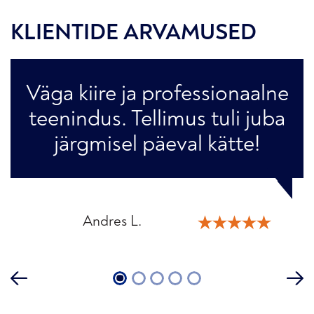
KLIENTIDE ARVAMUSED
Väga kiire ja professionaalne
teenindus. Tellimus tuli juba
järgmisel päeval kätte!
Andres L.
Martin K.
Helena T.
Raivo P.
Katrin M.
1
2
3
4
5