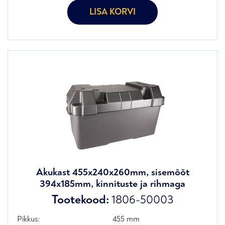
LISA KORVI
Akukast 455x240x260mm, sisemõõt
394x185mm, kinnituste ja rihmaga
Tootekood:
1806-50003
Pikkus:
455 mm