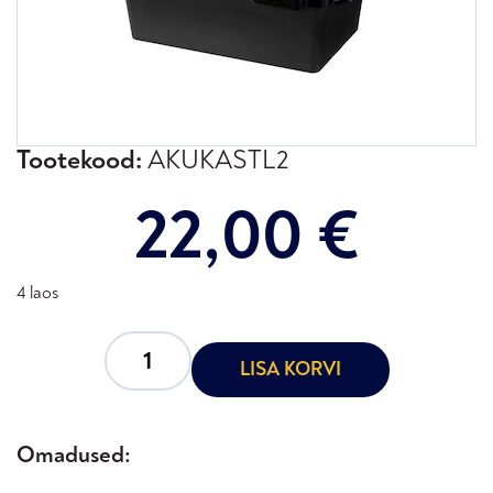
Tootekood:
AKUKASTL2
22,00
€
4 laos
LISA KORVI
Omadused: