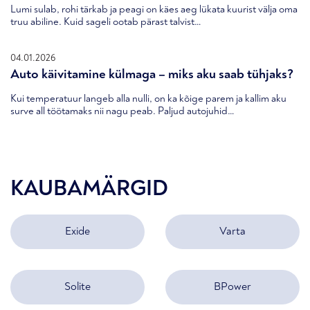
Lumi sulab, rohi tärkab ja peagi on käes aeg lükata kuurist välja oma
truu abiline. Kuid sageli ootab pärast talvist…
04.01.2026
Auto käivitamine külmaga – miks aku saab tühjaks?
Kui temperatuur langeb alla nulli, on ka kõige parem ja kallim aku
surve all töötamaks nii nagu peab. Paljud autojuhid…
KAUBAMÄRGID
Exide
Varta
Solite
BPower