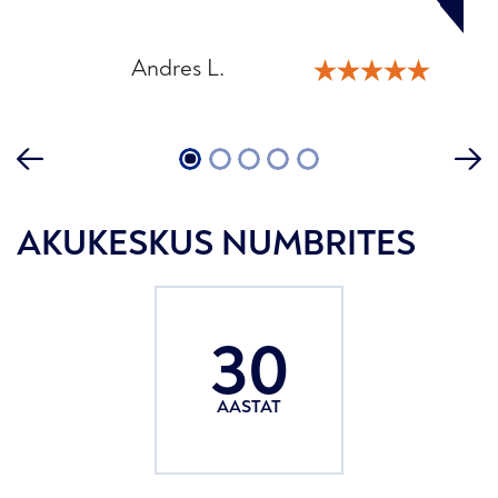
Andres L.
Martin K.
Helena T.
Raivo P.
Katrin M.
1
2
3
4
5
AKUKESKUS NUMBRITES
30
AASTAT