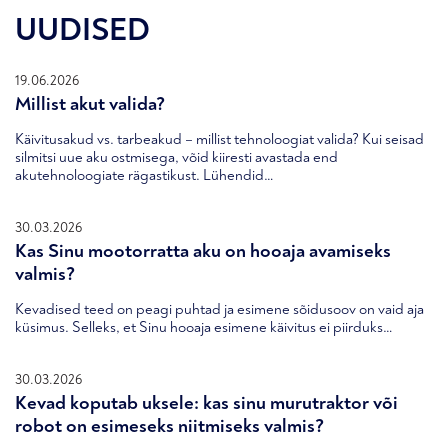
UUDISED
19.06.2026
Millist akut valida?
Käivitusakud vs. tarbeakud – millist tehnoloogiat valida? Kui seisad
silmitsi uue aku ostmisega, võid kiiresti avastada end
akutehnoloogiate rägastikust. Lühendid…
30.03.2026
Kas Sinu mootorratta aku on hooaja avamiseks
valmis?
Kevadised teed on peagi puhtad ja esimene sõidusoov on vaid aja
küsimus. Selleks, et Sinu hooaja esimene käivitus ei piirduks…
30.03.2026
Kevad koputab uksele: kas sinu murutraktor või
robot on esimeseks niitmiseks valmis?