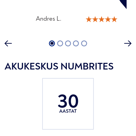
Andres L.
Martin K.
Helena T.
Raivo P.
Katrin M.
1
2
3
4
5
AKUKESKUS NUMBRITES
30
AASTAT