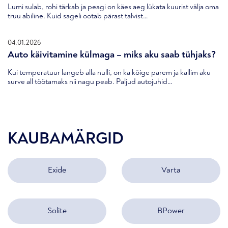
Lumi sulab, rohi tärkab ja peagi on käes aeg lükata kuurist välja oma
truu abiline. Kuid sageli ootab pärast talvist…
04.01.2026
Auto käivitamine külmaga – miks aku saab tühjaks?
Kui temperatuur langeb alla nulli, on ka kõige parem ja kallim aku
surve all töötamaks nii nagu peab. Paljud autojuhid…
KAUBAMÄRGID
Exide
Varta
Solite
BPower