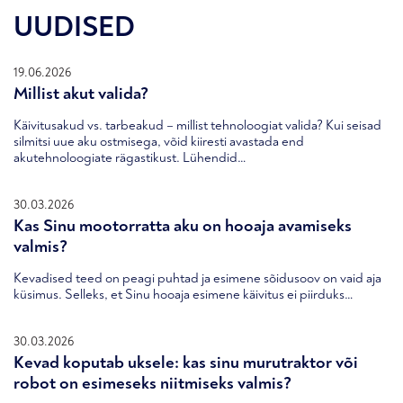
UUDISED
19.06.2026
Millist akut valida?
Käivitusakud vs. tarbeakud – millist tehnoloogiat valida? Kui seisad
silmitsi uue aku ostmisega, võid kiiresti avastada end
akutehnoloogiate rägastikust. Lühendid…
30.03.2026
Kas Sinu mootorratta aku on hooaja avamiseks
valmis?
Kevadised teed on peagi puhtad ja esimene sõidusoov on vaid aja
küsimus. Selleks, et Sinu hooaja esimene käivitus ei piirduks…
30.03.2026
Kevad koputab uksele: kas sinu murutraktor või
robot on esimeseks niitmiseks valmis?