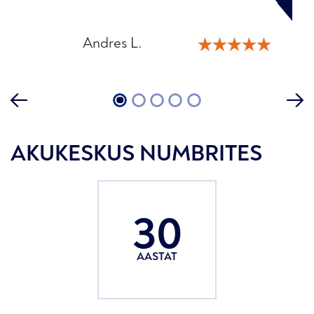
Andres L.
Martin K.
Helena T.
Raivo P.
Katrin M.
1
2
3
4
5
AKUKESKUS NUMBRITES
30
AASTAT