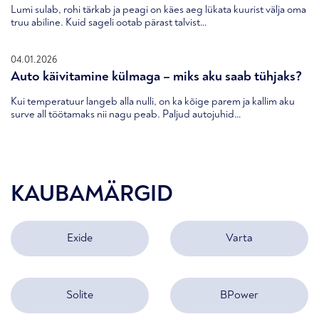
Lumi sulab, rohi tärkab ja peagi on käes aeg lükata kuurist välja oma
truu abiline. Kuid sageli ootab pärast talvist…
04.01.2026
Auto käivitamine külmaga – miks aku saab tühjaks?
Kui temperatuur langeb alla nulli, on ka kõige parem ja kallim aku
surve all töötamaks nii nagu peab. Paljud autojuhid…
KAUBAMÄRGID
Exide
Varta
Solite
BPower