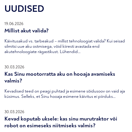
UUDISED
19.06.2026
Millist akut valida?
Käivitusakud vs. tarbeakud – millist tehnoloogiat valida? Kui seisad
silmitsi uue aku ostmisega, võid kiiresti avastada end
akutehnoloogiate rägastikust. Lühendid…
30.03.2026
Kas Sinu mootorratta aku on hooaja avamiseks
valmis?
Kevadised teed on peagi puhtad ja esimene sõidusoov on vaid aja
küsimus. Selleks, et Sinu hooaja esimene käivitus ei piirduks…
30.03.2026
Kevad koputab uksele: kas sinu murutraktor või
robot on esimeseks niitmiseks valmis?